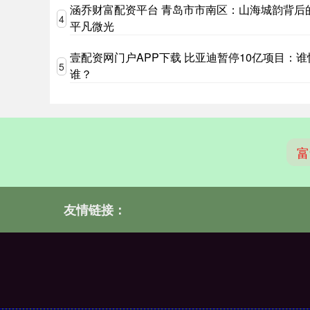
涵乔财富配资平台 青岛市市南区：山海城韵背后
4
平凡微光
壹配资网门户APP下载 比亚迪暂停10亿项目：谁
5
谁？
富
友情链接：