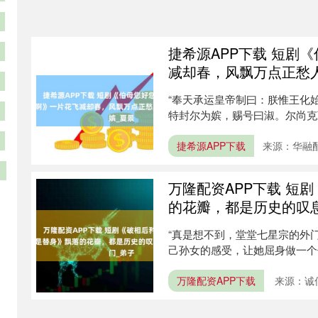
捷希源APP下载 短剧
减却春，风飘万点正愁人
“奉天承运皇帝制曰：朕惟王化
特封尔为嫔，赐号曰淑。尔尚克
之中....
捷希源APP下载
来源：华融
万隆配资APP下载 短
的花瓣，都是历史的叹息
“真是想不到，堂堂七星宗的外
己孙女的感受，让她屈身做一个
是....
万隆配资APP下载
来源：诚