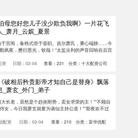
《伯母您好您儿子没少欺负我啊》一片花飞
_萧月_云嫔_夏景
始于宫闱，备秩式崇于壶职。咨尔萧氏，秉心端静……今
勤夙夜，懋衍恩光，钦哉！”太监尖利的声音回响在后宫
配资
日期：02-04
查看：
231
分类：
十大配资公司
剧《破相后矜贵影帝才知自己是替身》飘落
_萧玄_外门_弟子
门大长老，居然是个趋炎附势，卖女求荣的主！”“不顾自
侍女，今日我萧玄就要为谪仙主持公道！”“那夜欢不过
信配资
日期：02-04
查看：
210
分类：
富华优配