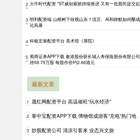
大牛时代配资 *ST威创索赔持续推进 又有一批股民提交
2
明利配资端 山楂树下歧视山东？流言、AI和静默如何酿
3
论风暴
科银宏泰配资平台 美术馆《厚院》
4
蜀商证券APP下载 秦港股份获长城人寿保险股份有限公
5
持59.75万股 每股作价约2.66港元
最新文章
晟红网配资平台 高温催旺“玩水经济”
1
掌中宝配资APP下载 博物馆成游客“充电”热门地
2
炒股配资公司 清凉引客来 业态兴文旅
3