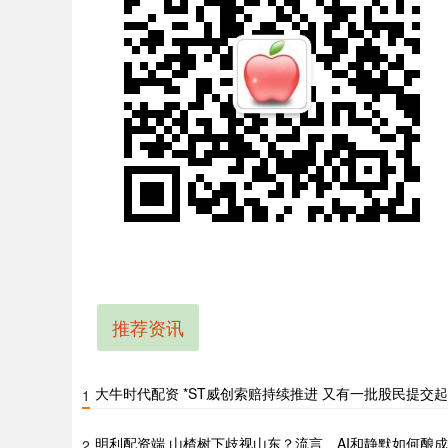
推荐资讯
大牛时代配资 *ST威创索赔持续推进 又有一批股民提交
1
明利配资端 山楂树下歧视山东？流言、AI和静默如何酿
2