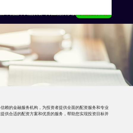
富华优配
十大配资公司
线上配资炒股
安全配资平台
值得信赖的金融服务机构，为投资者提供全面的配资服务和专业
您提供合适的配资方案和优质的服务，帮助您实现投资目标并