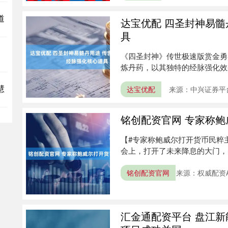
道
达宝优配 四圣封神易髓
具
起
《四圣封神》传世极速版赏金勇
炼丹药，以其独特的经脉强化效
能够舒筋....
慧
达宝优配
来源：中兴证券平
铭创配资官网 专家称
【#专家称鲍威尔打开货币民粹
会上，打开了未来降息的大门，
市、债市....
铭创配资官网
来源：权威配资A
汇金通配资平台 盘江