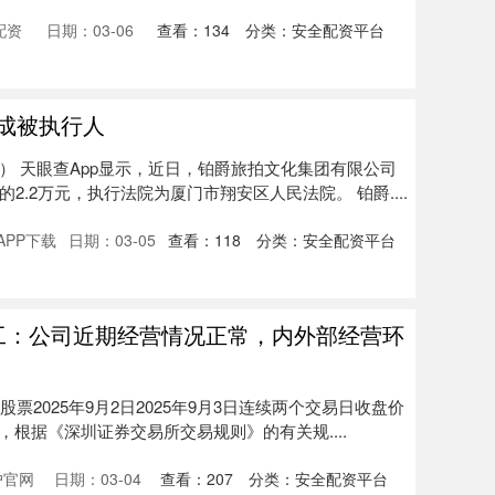
配资
日期：03-06
查看：
134
分类：
安全配资平台
成被执行人
） 天眼查App显示，近日，铂爵旅拍文化集团有限公司
.2万元，执行法院为厦门市翔安区人民法院。 铂爵....
PP下载
日期：03-05
查看：
118
分类：
安全配资平台
精工：公司近期经营情况正常，内外部经营环
票2025年9月2日2025年9月3日连续两个交易日收盘价
，根据《深圳证券交易所交易规则》的有关规....
户官网
日期：03-04
查看：
207
分类：
安全配资平台