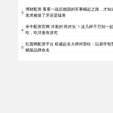
博财配资 看看一战后德国的军事崛起之路，才知
3
老虎被拔了牙还是猛兽
米牛配资官网 洋葱的‘死对头’！这几样千万别一
4
吃，吃洋葱有讲究
红股网配资平台 权威起名大师何荣柱：以易学智
5
赋能品牌命名