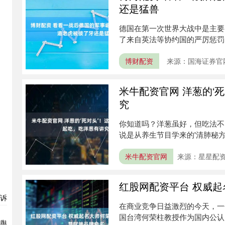
还是猛兽
德国在第一次世界大战中是主要
了来自英法等协约国的严厉惩罚
国，采取了....
博财配资
来源：国海证券官
米牛配资官网 洋葱的‘
究
你知道吗？洋葱虽好，但吃法不
说是从养生节目学来的'清肺秘
会议....
米牛配资官网
来源：星星配
红股网配资平台 权威
起诉
在商业竞争日益激烈的今天，一
国台湾何荣柱教授作为国内公认
成舆