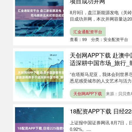
项目成功并网
8月9日，盘江新能源发电（关
目成功并网，本次并网容量达2
内，作....
汇金通配资平台
查看：
99
分类：
安全配资平台
天创网APP下载 赴澳
适深耕中国市场_旅行_
“在塔斯马尼亚，我体会到世界
悉尼感受城市的人文艺术与活力
些由一....
天创网APP下载
来源：贝贝查A
18配资APP下载 日经2
上证报中国证券网讯 8月7日，日
0.92%。....