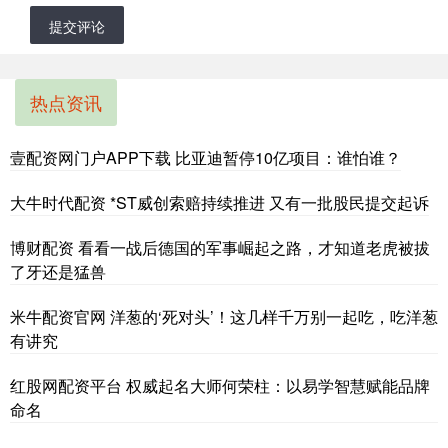
提交评论
热点资讯
壹配资网门户APP下载 比亚迪暂停10亿项目：谁怕谁？
大牛时代配资 *ST威创索赔持续推进 又有一批股民提交起诉
博财配资 看看一战后德国的军事崛起之路，才知道老虎被拔
了牙还是猛兽
米牛配资官网 洋葱的‘死对头’！这几样千万别一起吃，吃洋葱
有讲究
红股网配资平台 权威起名大师何荣柱：以易学智慧赋能品牌
命名