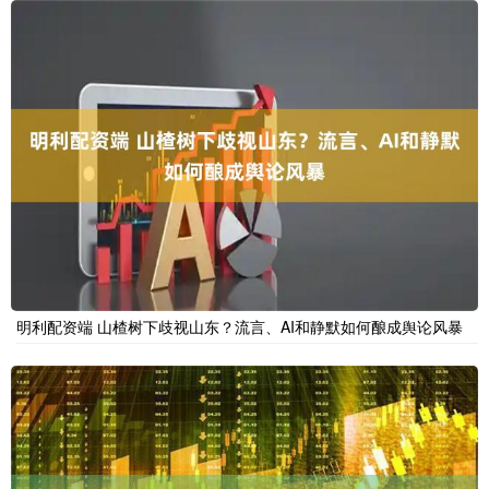
明利配资端 山楂树下歧视山东？流言、AI和静默如何酿成舆论风暴