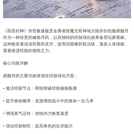
《四圣封神》传世极速版赏金勇者斩魔无双神域大陆折扣包服易髓丹
作为一种珍贵的修炼丹药，以其独特的经脉强化效果备受玩家青睐。
这种散发着淡淡药香的灵丹，使用后能够舒筋活络，激发人体潜能，
显著推进经脉的领悟之力。
核心功效详解
易髓丹的主要功效体现在经脉强化方面：
• 激活经脉节点：帮助突破经脉修炼瓶颈
• 提升致命概率：直接增加战斗中的致命一击几率
• 增强真气运转：加快内力恢复速度
• 强化经脉韧性：提高角色的生存能力