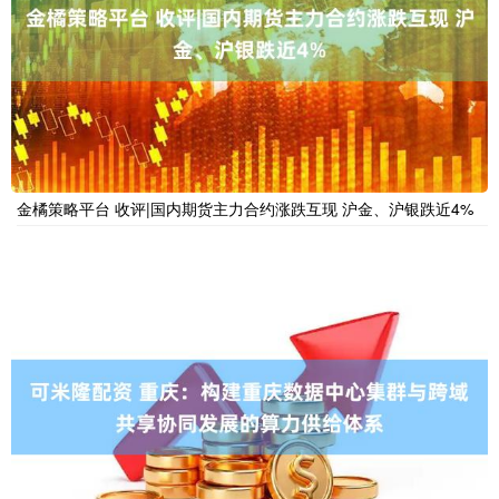
金橘策略平台 收评|国内期货主力合约涨跌互现 沪金、沪银跌近4%