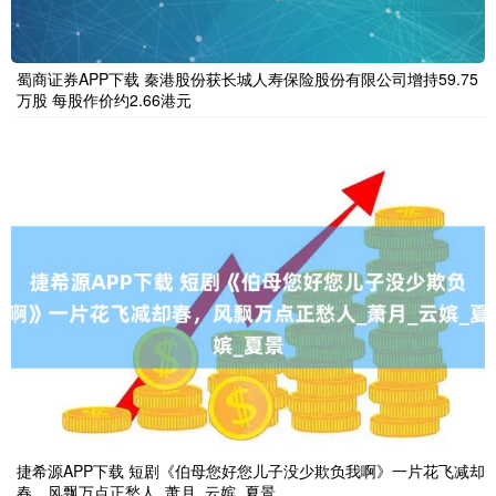
蜀商证券APP下载 秦港股份获长城人寿保险股份有限公司增持59.75
万股 每股作价约2.66港元
捷希源APP下载 短剧《伯母您好您儿子没少欺负我啊》一片花飞减却
春，风飘万点正愁人_萧月_云嫔_夏景