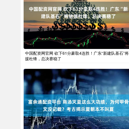
中国配资网官网 砍下61分豪取4连胜！广东“新建队基石”
援杜锋，总决赛稳了