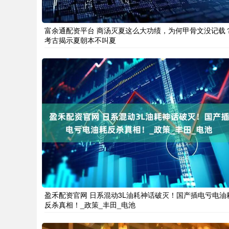
富余通配资平台 商汤灭夏这么大功绩，为何甲骨文没记载
考古揭示夏朝本不叫夏
盈禾配资官网 日系混动3L油耗神话破灭！国产插电亏电油
反杀真相！_政策_丰田_电池