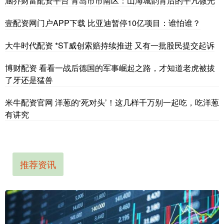
涵乔财富配资平台 青岛市市南区：山海城韵背后的平凡微光
壹配资网门户APP下载 比亚迪暂停10亿项目：谁怕谁？
大牛时代配资 *ST威创索赔持续推进 又有一批股民提交起诉
博财配资 看看一战后德国的军事崛起之路，才知道老虎被拔
了牙还是猛兽
米牛配资官网 洋葱的‘死对头’！这几样千万别一起吃，吃洋葱
有讲究
推荐资讯