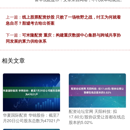
上一篇：
线上股票配资炒股 只败了一场牧野之战，纣王为何就着
急自尽？殷墟考古给出答案
下一篇：
可米隆配资 重庆：构建重庆数据中心集群与跨域共享协
同发展的算力供给体系
相关文章
配资论坛官网 天阳科技: 拟
华夏国际配资 华锦股份：截至7
17.60元/股协议受让首都在线总
月20日公司股东总数为47021户
股本的5.02%