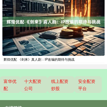
辉煌优配 《剑来》真人剧：IP改编的期待与挑战
富华优
十大配资
线上配资
安全配资
配
公司
炒股
平台