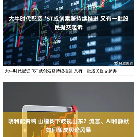
大牛时代配资 *ST威创索赔持续推进 又有一批股民提交起诉