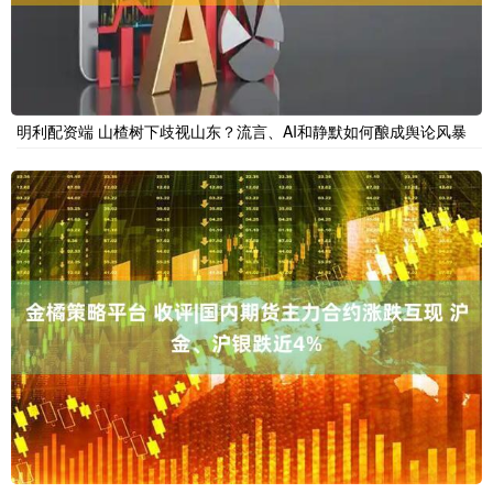
明利配资端 山楂树下歧视山东？流言、AI和静默如何酿成舆论风暴